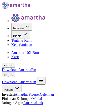
Individu
Bisnis
Tentang Kami
Keberlanjutan
Amartha 10X Run
Karir
en
id
Download AmarthaFin
en
id
Download AmarthaFin
Individu
Investasi
Amartha Prosper
Celengan
Pinjaman Kelompok
Modal
Jaringan Agen
AmarthaLink