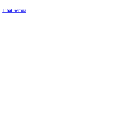
hingga Rp10.000!
Lihat Semua