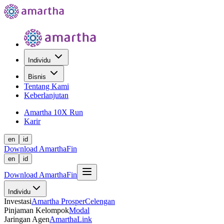
Individu
Bisnis
Tentang Kami
Keberlanjutan
Amartha 10X Run
Karir
en
id
Download AmarthaFin
en
id
Download AmarthaFin
Individu
Investasi
Amartha Prosper
Celengan
Pinjaman Kelompok
Modal
Jaringan Agen
AmarthaLink