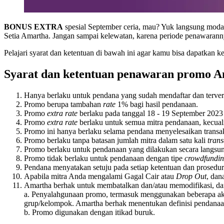
BONUS EXTRA
spesial September ceria, mau? Yuk langsung moda
Setia Amartha. Jangan sampai kelewatan, karena periode penawarann
Pelajari syarat dan ketentuan di bawah ini agar kamu bisa dapatkan 
Syarat dan ketentuan penawaran promo 
Hanya berlaku untuk pendana yang sudah mendaftar dan terveri
Promo berupa tambahan
rate
1% bagi hasil pendanaan.
Promo
extra rate
berlaku pada tanggal 18 - 19 September 2023
Promo
extra rate
berlaku untuk semua mitra pendanaan, kecuali 
Promo ini hanya berlaku selama pendana menyelesaikan transak
Promo berlaku tanpa batasan jumlah mitra dalam satu kali
tran
Promo berlaku untuk pendanaan yang dilakukan secara langsu
Promo tidak berlaku untuk pendanaan dengan tipe
crowdfundin
Pendana menyatakan setuju pada setiap ketentuan dan prosedur
Apabila mitra Anda mengalami Gagal Cair atau
Drop Out
, dan
Amartha berhak untuk membatalkan dan/atau memodifikasi, da
a. Penyalahgunaan promo, termasuk menggunakan beberapa ak
grup/kelompok. Amartha berhak menentukan definisi pendanaan
b. Promo digunakan dengan itikad buruk.