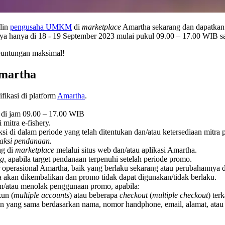
lin
pengusaha UMKM
di
marketplace
Amartha sekarang dan dapatkan 
ya hanya di 18 - 19 September 2023 mulai pukul 09.00 – 17.00 WIB sa
keuntungan maksimal!
Amartha
fikasi di platform
Amartha
.
 di jam 09.00 – 17.00 WIB
mitra e-fishery.
si di dalam periode yang telah ditentukan dan/atau ketersediaan mitra
saksi pendanaan.
ng di
marketplace
melalui situs web dan/atau aplikasi Amartha.
g,
apabila target pendanaan terpenuhi setelah periode promo.
 operasional Amartha, baik yang berlaku sekarang atau perubahannya 
a akan dikembalikan dan promo tidak dapat digunakan/tidak berlaku.
n/atau menolak penggunaan promo, apabila:
un (
multiple accounts
) atau beberapa
checkout
(
multiple checkout
) ter
 yang sama berdasarkan nama, nomor handphone, email, alamat, atau i