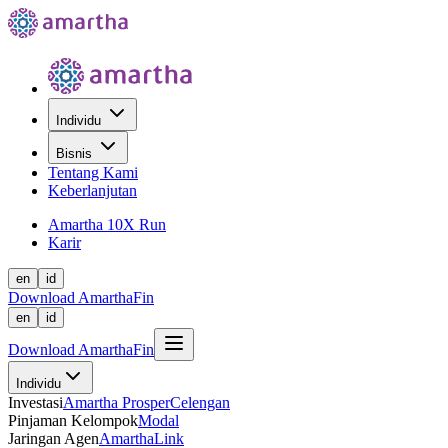
Individu
Bisnis
Tentang Kami
Keberlanjutan
Amartha 10X Run
Karir
en
id
Download AmarthaFin
en
id
Download AmarthaFin
Individu
Investasi
Amartha Prosper
Celengan
Pinjaman Kelompok
Modal
Jaringan Agen
AmarthaLink