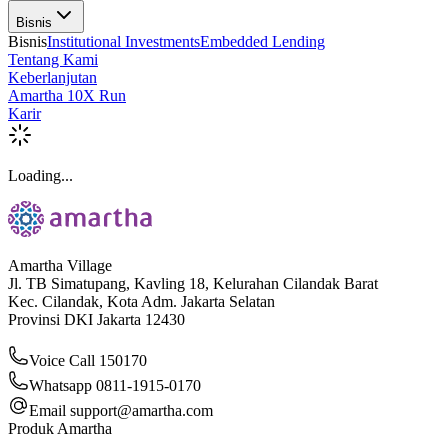
Bisnis
Bisnis
Institutional Investments
Embedded Lending
Tentang Kami
Keberlanjutan
Amartha 10X Run
Karir
Loading...
Amartha Village
Jl. TB Simatupang, Kavling 18, Kelurahan Cilandak Barat
Kec. Cilandak, Kota Adm. Jakarta Selatan
Provinsi DKI Jakarta 12430
Voice Call 150170
Whatsapp 0811-1915-0170
Email
support@amartha.com
Produk Amartha