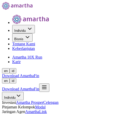
Individu
Bisnis
Tentang Kami
Keberlanjutan
Amartha 10X Run
Karir
en
id
Download AmarthaFin
en
id
Download AmarthaFin
Individu
Investasi
Amartha Prosper
Celengan
Pinjaman Kelompok
Modal
Jaringan Agen
AmarthaLink