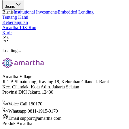
Bisnis
Bisnis
Institutional Investments
Embedded Lending
Tentang Kami
Keberlanjutan
Amartha 10X Run
Karir
Loading...
Amartha Village
Jl. TB Simatupang, Kavling 18, Kelurahan Cilandak Barat
Kec. Cilandak, Kota Adm. Jakarta Selatan
Provinsi DKI Jakarta 12430
Voice Call 150170
Whatsapp 0811-1915-0170
Email
support@amartha.com
Produk Amartha