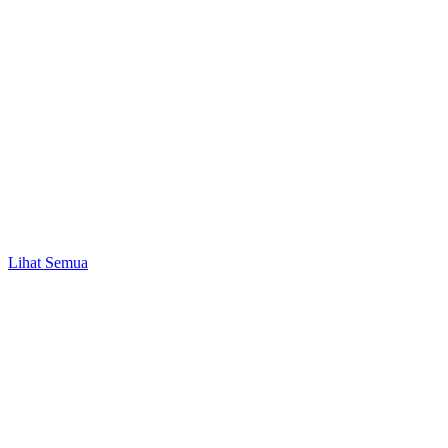
Promo
Mulai Investasi Pertama & Nikmati Bonus Pulsa
hingga Rp10.000!
Lihat Semua