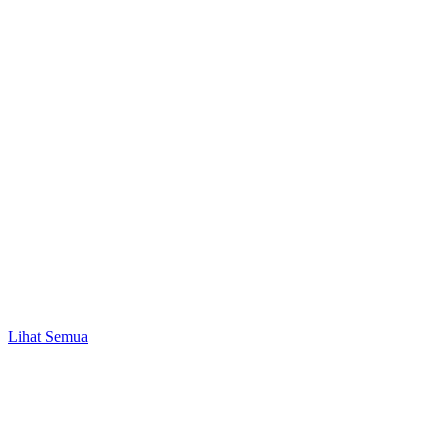
Promo
Mulai Investasi Pertama & Nikmati Bonus Pulsa
hingga Rp10.000!
Lihat Semua