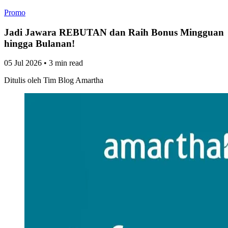
Promo
Jadi Jawara REBUTAN dan Raih Bonus Mingguan
hingga Bulanan!
05 Jul 2026
•
3 min read
Ditulis oleh
Tim Blog Amartha