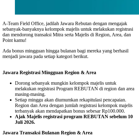
A-Team Field Office, jadilah Jawara Rebutan dengan mengajak
sebanyak-banyaknya kelompok majelis untuk melakukan registrasi
dan mendorong transaksi Mitra serta Majelis di Region, Area, dan
Point kamu!
Ada bonus mingguan hingga bulanan bagi mereka yang berhasil
menjadi jawara pada setiap kategori berikut.
Jawara Registrasi Mingguan Region & Area
Dorong sebanyak mungkin kelompok majelis untuk
melakukan registrasi Program REBUTAN di region dan area
masing-masing.
Setiap minggu akan diumumkan rekapitulasi pencapaian.
Region dan Area dengan jumlah registrasi kelompok majelis
terbanyak akan mendapatkan bonus sebesar Rp100.000.
Ajak Majelis registrasi program REBUTAN sebelum 10
Juli 2026.
Jawara Transaksi Bulanan Region & Area