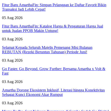
Fitur Baru AmarthaFin: Simpan Pelanggan ke Daftar Favorit Bikin
Transaksi Jadi Lebih Cepat!
05 Aug 2026
Fitur Baru AmarthaFin: Katalog Harga & Pengaturan Harga Jual
untuk Jualan PPOB Makin Untung!
03 Aug 2026
Selamat Kepada Seluruh Majelis Pemenang Misi Bulanan
REBUTAN (Rezeki Beruntun Tahunan) Periode Juni!
03 Aug 2026
Go Faster. Go Beyond. Grow Further: Bersama Amartha x Volt &
Fast
03 Aug 2026
Amartha Dorong Ekosistem Inklusif, Literasi hingga Konektivitas
Sebagai Kunci Ekonomi Akar Rumput
03 Aug 2026