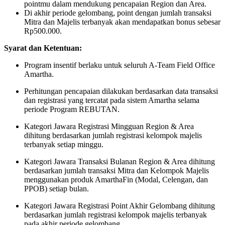
pointmu dalam mendukung pencapaian Region dan Area.
Di akhir periode gelombang, point dengan jumlah transaksi
Mitra dan Majelis terbanyak akan mendapatkan bonus sebesar
Rp500.000.
Syarat dan Ketentuan:
Program insentif berlaku untuk seluruh A-Team Field Office
Amartha.
Perhitungan pencapaian dilakukan berdasarkan data transaksi
dan registrasi yang tercatat pada sistem Amartha selama
periode Program REBUTAN.
Kategori Jawara Registrasi Mingguan Region & Area
dihitung berdasarkan jumlah registrasi kelompok majelis
terbanyak setiap minggu.
Kategori Jawara Transaksi Bulanan Region & Area dihitung
berdasarkan jumlah transaksi Mitra dan Kelompok Majelis
menggunakan produk AmarthaFin (Modal, Celengan, dan
PPOB) setiap bulan.
Kategori Jawara Registrasi Point Akhir Gelombang dihitung
berdasarkan jumlah registrasi kelompok majelis terbanyak
pada akhir periode gelombang.