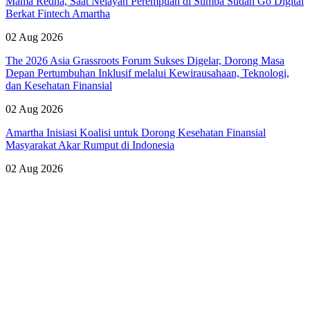
Mama Redha, Saat Nelayan Perempuan di Sumba Sudah Go Digital
Berkat Fintech Amartha
02 Aug 2026
The 2026 Asia Grassroots Forum Sukses Digelar, Dorong Masa
Depan Pertumbuhan Inklusif melalui Kewirausahaan, Teknologi,
dan Kesehatan Finansial
02 Aug 2026
Amartha Inisiasi Koalisi untuk Dorong Kesehatan Finansial
Masyarakat Akar Rumput di Indonesia
02 Aug 2026
Lihat Semua