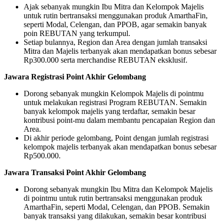
Ajak sebanyak mungkin Ibu Mitra dan Kelompok Majelis
untuk rutin bertransaksi menggunakan produk AmarthaFin,
seperti Modal, Celengan, dan PPOB, agar semakin banyak
poin REBUTAN yang terkumpul.
Setiap bulannya, Region dan Area dengan jumlah transaksi
Mitra dan Majelis terbanyak akan mendapatkan bonus sebesar
Rp300.000 serta merchandise REBUTAN eksklusif.
Jawara Registrasi Point Akhir Gelombang
Dorong sebanyak mungkin Kelompok Majelis di pointmu
untuk melakukan registrasi Program REBUTAN. Semakin
banyak kelompok majelis yang terdaftar, semakin besar
kontribusi point-mu dalam membantu pencapaian Region dan
Area.
Di akhir periode gelombang, Point dengan jumlah registrasi
kelompok majelis terbanyak akan mendapatkan bonus sebesar
Rp500.000.
Jawara Transaksi Point Akhir Gelombang
Dorong sebanyak mungkin Ibu Mitra dan Kelompok Majelis
di pointmu untuk rutin bertransaksi menggunakan produk
AmarthaFin, seperti Modal, Celengan, dan PPOB. Semakin
banyak transaksi yang dilakukan, semakin besar kontribusi