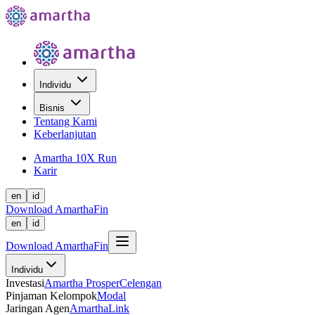
Individu
Bisnis
Tentang Kami
Keberlanjutan
Amartha 10X Run
Karir
en
id
Download AmarthaFin
en
id
Download AmarthaFin
Individu
Investasi
Amartha Prosper
Celengan
Pinjaman Kelompok
Modal
Jaringan Agen
AmarthaLink