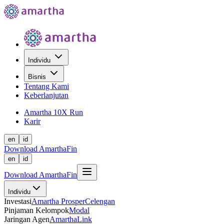
Individu
Bisnis
Tentang Kami
Keberlanjutan
Amartha 10X Run
Karir
en
id
Download AmarthaFin
en
id
Download AmarthaFin
Individu
Investasi
Amartha Prosper
Celengan
Pinjaman Kelompok
Modal
Jaringan Agen
AmarthaLink