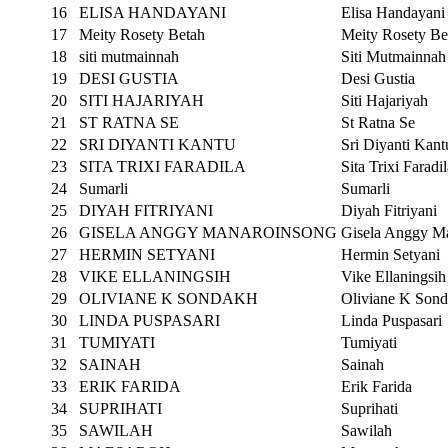
16
ELISA HANDAYANI
Elisa Handayani
17
Meity Rosety Betah
Meity Rosety Be
18
siti mutmainnah
Siti Mutmainnah
19
DESI GUSTIA
Desi Gustia
20
SITI HAJARIYAH
Siti Hajariyah
21
ST RATNA SE
St Ratna Se
22
SRI DIYANTI KANTU
Sri Diyanti Kant
23
SITA TRIXI FARADILA
Sita Trixi Faradi
24
Sumarli
Sumarli
25
DIYAH FITRIYANI
Diyah Fitriyani
26
GISELA ANGGY MANAROINSONG
Gisela Anggy M
27
HERMIN SETYANI
Hermin Setyani
28
VIKE ELLANINGSIH
Vike Ellaningsih
29
OLIVIANE K SONDAKH
Oliviane K Son
30
LINDA PUSPASARI
Linda Puspasari
31
TUMIYATI
Tumiyati
32
SAINAH
Sainah
33
ERIK FARIDA
Erik Farida
34
SUPRIHATI
Suprihati
35
SAWILAH
Sawilah