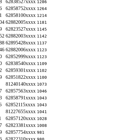
8
62838527xxxx
1286
6
62858752xxxx
1264
1
62858100xxxx
1214
04
62882005xxxx
1181
9
62823527xxxx
1145
52
62882003xxxx
1142
88
62895428xxxx
1137
46
62882006xxxx
1123
0
62852999xxxx
1123
0
62838540xxxx
1109
2
62859301xxxx
1102
9
62851822xxxx
1100
81240140xxxx
1073
7
62857563xxxx
1046
3
62858791xxxx
1043
6
62852115xxxx
1043
81227655xxxx
1041
1
62857120xxxx
1028
7
62823381xxxx
1008
9
62857754xxxx
981
6
62822310xxxx
980