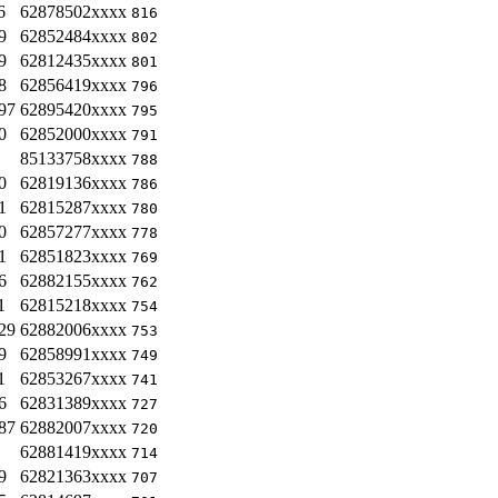
6
62878502xxxx
816
9
62852484xxxx
802
9
62812435xxxx
801
8
62856419xxxx
796
97
62895420xxxx
795
0
62852000xxxx
791
85133758xxxx
788
0
62819136xxxx
786
1
62815287xxxx
780
0
62857277xxxx
778
1
62851823xxxx
769
6
62882155xxxx
762
1
62815218xxxx
754
29
62882006xxxx
753
9
62858991xxxx
749
1
62853267xxxx
741
6
62831389xxxx
727
87
62882007xxxx
720
62881419xxxx
714
9
62821363xxxx
707