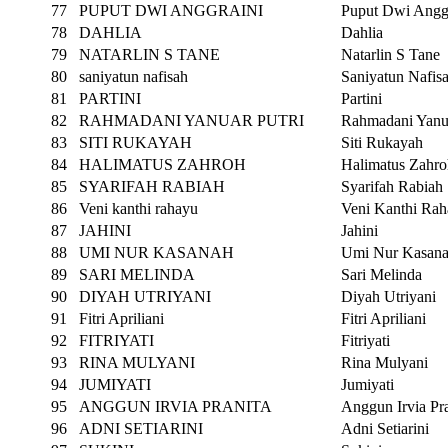
77
PUPUT DWI ANGGRAINI
Puput Dwi Angg
78
DAHLIA
Dahlia
79
NATARLIN S TANE
Natarlin S Tane
80
saniyatun nafisah
Saniyatun Nafis
81
PARTINI
Partini
82
RAHMADANI YANUAR PUTRI
Rahmadani Yanua
83
SITI RUKAYAH
Siti Rukayah
84
HALIMATUS ZAHROH
Halimatus Zahro
85
SYARIFAH RABIAH
Syarifah Rabiah
86
Veni kanthi rahayu
Veni Kanthi Ra
87
JAHINI
Jahini
88
UMI NUR KASANAH
Umi Nur Kasan
89
SARI MELINDA
Sari Melinda
90
DIYAH UTRIYANI
Diyah Utriyani
91
Fitri Apriliani
Fitri Apriliani
92
FITRIYATI
Fitriyati
93
RINA MULYANI
Rina Mulyani
94
JUMIYATI
Jumiyati
95
ANGGUN IRVIA PRANITA
Anggun Irvia Pra
96
ADNI SETIARINI
Adni Setiarini