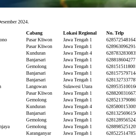
 Desember 2024.
Cabang
Lokasi Regional
No. Telp
sono
Pasar Kliwon
Jawa Tengah 1
628572548164
Pasar Kliwon
Jawa Tengah 1
628963096291
Kunduran
Jawa Tengah 4
628783283083
Banjarsari
Jawa Tengah 1
628818604277
Gemolong
Jawa Tengah 1
628151511800
Banjarsari
Jawa Tengah 1
628157579714
Banjarsari
Jawa Tengah 1
628132733778
n
Langowan
Sulawesi Utara
628953510016
Pasar Kliwon
Jawa Tengah 1
628820031667
Gemolong
Jawa Tengah 1
628521379086
Kunduran
Jawa Tengah 4
628580015300
Banjarsari
Jawa Tengah 1
628132569615
Gemolong
Jawa Tengah 1
628128956524
njaya
Gemolong
Jawa Tengah 1
628898525120
Karanganyar
Jawa Tengah 1
628522514785