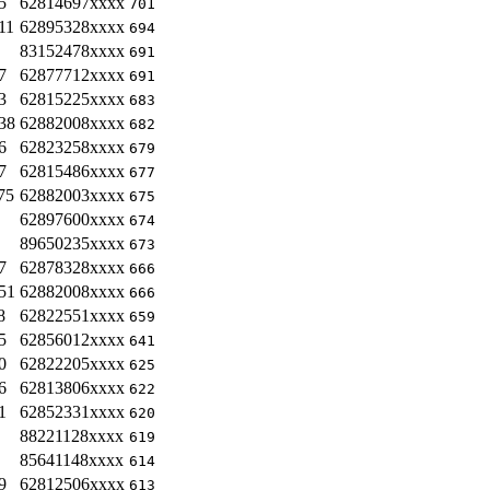
5
62814697xxxx
701
11
62895328xxxx
694
83152478xxxx
691
7
62877712xxxx
691
3
62815225xxxx
683
38
62882008xxxx
682
6
62823258xxxx
679
7
62815486xxxx
677
75
62882003xxxx
675
62897600xxxx
674
89650235xxxx
673
7
62878328xxxx
666
51
62882008xxxx
666
8
62822551xxxx
659
5
62856012xxxx
641
0
62822205xxxx
625
6
62813806xxxx
622
1
62852331xxxx
620
88221128xxxx
619
85641148xxxx
614
9
62812506xxxx
613