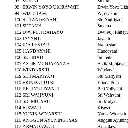
97
SUKINI
Sukini
98
ERWIN YOYO UKIRAWATI
Erwin Yoyo Uki
99
WIJI UTAMI
Wiji Utami
100
SITI ANDRIYANI
Siti Andriyani
101
SUTAMA
Sutama
102
DWI PUJI RAHAYU
Dwi Puji Rahay
103
JAYANTI
Jayanti
104
IDA LESTARI
Ida Lestari
105
HANDAYANI
Handayani
106
SUTINAH
Sutinah
107
ASTIK MUNJAYANAH
Astik Munjayan
108
WINDARSIH
Windarsih
109
SITI MARIYAM
Siti Mariyam
110
ERINDA PUTRI
Erinda Putri
111
BETI YULIYANTI
Beti Yuliyanti
112
SRI WAHYUNI
Sri Wahyuni
113
SRI MULYATI
Sri Mulyati
114
KISWATI
Kiswati
115
NUNIK WINARSIH
Nunik Winarsih
116
ANGGUN AYUNINGTYAS
Anggun Ayuning
117
ARMADAWATI
Armadawati