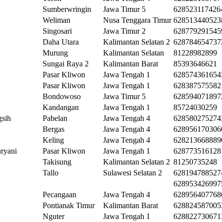
Sumberwringin
Jawa Timur 5
628523117426
Weliman
Nusa Tenggara Timur
628513440523
Singosari
Jawa Timur 2
628779291545
Daha Utara
Kalimantan Selatan 2
628784654737
Murung
Kalimantan Selatan
81228982899
Sungai Raya 2
Kalimantan Barat
85393646621
Pasar Kliwon
Jawa Tengah 1
628574361654
Pasar Kliwon
Jawa Tengah 1
628387575582
Bondowoso
Jawa Timur 5
628594071897
Kandangan
Jawa Tengah 1
85724030259
gsih
Pabelan
Jawa Tengah 4
628580275274
Bergas
Jawa Tengah 4
628956170306
Keling
Jawa Tengah 4
628213668889
uryani
Pasar Kliwon
Jawa Tengah 1
628773516128
Takisung
Kalimantan Selatan 2
81250735248
Tallo
Sulawesi Selatan 2
628194788527
628953426997
Pecangaan
Jawa Tengah 4
628956407768
Pontianak Timur
Kalimantan Barat
628824587005
Nguter
Jawa Tengah 1
628822730671