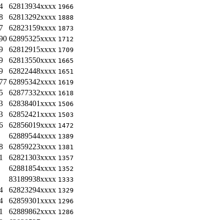
4
62813934xxxx
1966
8
62813292xxxx
1888
7
62823159xxxx
1873
90
62895325xxxx
1712
9
62812915xxxx
1709
9
62813550xxxx
1665
9
62822448xxxx
1651
77
62895342xxxx
1619
5
62877332xxxx
1618
3
62838401xxxx
1506
3
62852421xxxx
1503
6
62856019xxxx
1472
62889544xxxx
1389
8
62859223xxxx
1381
1
62821303xxxx
1357
62881854xxxx
1352
83189938xxxx
1333
4
62823294xxxx
1329
4
62859301xxxx
1296
1
62889862xxxx
1286