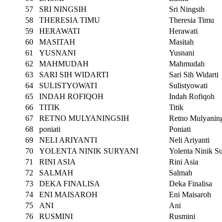
57
SRI NINGSIH
Sri Ningsih
58
THERESIA TIMU
Theresia Timu
59
HERAWATI
Herawati
60
MASITAH
Masitah
61
YUSNANI
Yusnani
62
MAHMUDAH
Mahmudah
63
SARI SIH WIDARTI
Sari Sih Widarti
64
SULISTYOWATI
Sulistyowati
65
INDAH ROFIQOH
Indah Rofiqoh
66
TITIK
Titik
67
RETNO MULYANINGSIH
Retno Mulyanin
68
poniati
Poniati
69
NELI ARIYANTI
Neli Ariyanti
70
YOLENTA NINIK SURYANI
Yolenta Ninik S
71
RINI ASIA
Rini Asia
72
SALMAH
Salmah
73
DEKA FINALISA
Deka Finalisa
74
ENI MAISAROH
Eni Maisaroh
75
ANI
Ani
76
RUSMINI
Rusmini