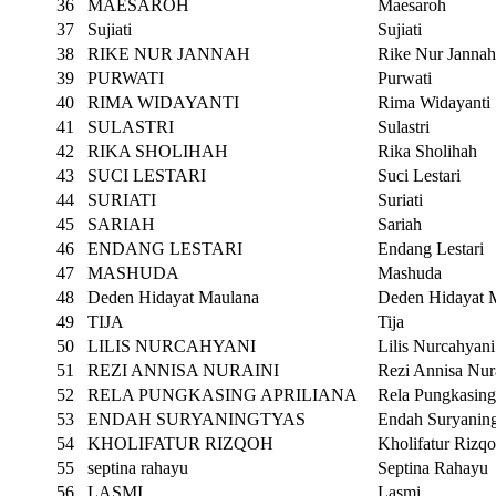
36
MAESAROH
Maesaroh
37
Sujiati
Sujiati
38
RIKE NUR JANNAH
Rike Nur Jannah
39
PURWATI
Purwati
40
RIMA WIDAYANTI
Rima Widayanti
41
SULASTRI
Sulastri
42
RIKA SHOLIHAH
Rika Sholihah
43
SUCI LESTARI
Suci Lestari
44
SURIATI
Suriati
45
SARIAH
Sariah
46
ENDANG LESTARI
Endang Lestari
47
MASHUDA
Mashuda
48
Deden Hidayat Maulana
Deden Hidayat 
49
TIJA
Tija
50
LILIS NURCAHYANI
Lilis Nurcahyani
51
REZI ANNISA NURAINI
Rezi Annisa Nur
52
RELA PUNGKASING APRILIANA
Rela Pungkasing
53
ENDAH SURYANINGTYAS
Endah Suryaning
54
KHOLIFATUR RIZQOH
Kholifatur Rizq
55
septina rahayu
Septina Rahayu
56
LASMI
Lasmi