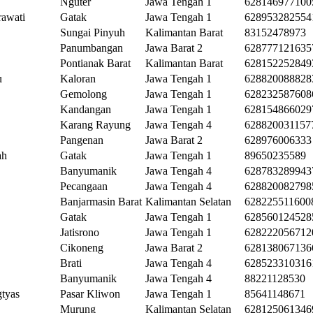
Nguter
Jawa Tengah 1
628146977100
rawati
Gatak
Jawa Tengah 1
628953282554
Sungai Pinyuh
Kalimantan Barat
83152478973
Panumbangan
Jawa Barat 2
628777121635
Pontianak Barat
Kalimantan Barat
628152252849
u
Kaloran
Jawa Tengah 1
628820088828
Gemolong
Jawa Tengah 1
628232587608
Kandangan
Jawa Tengah 1
628154866029
Karang Rayung
Jawa Tengah 4
628820031157
Pangenan
Jawa Barat 2
628976006333
ah
Gatak
Jawa Tengah 1
89650235589
Banyumanik
Jawa Tengah 4
628783289943
Pecangaan
Jawa Tengah 4
628820082798
Banjarmasin Barat
Kalimantan Selatan
628225511600
Gatak
Jawa Tengah 1
628560124528
Jatisrono
Jawa Tengah 1
628222056712
Cikoneng
Jawa Barat 2
628138067136
Brati
Jawa Tengah 4
628523310316
Banyumanik
Jawa Tengah 4
88221128530
tyas
Pasar Kliwon
Jawa Tengah 1
85641148671
Murung
Kalimantan Selatan
628125061346