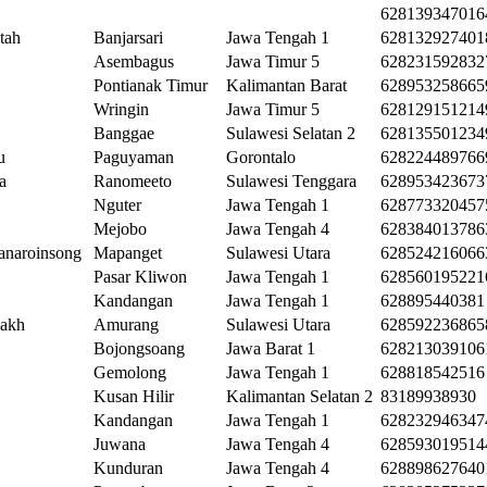
628139347016
tah
Banjarsari
Jawa Tengah 1
628132927401
Asembagus
Jawa Timur 5
628231592832
Pontianak Timur
Kalimantan Barat
628953258665
Wringin
Jawa Timur 5
628129151214
Banggae
Sulawesi Selatan 2
628135501234
u
Paguyaman
Gorontalo
628224489766
la
Ranomeeto
Sulawesi Tenggara
628953423673
Nguter
Jawa Tengah 1
628773320457
Mejobo
Jawa Tengah 4
628384013786
anaroinsong
Mapanget
Sulawesi Utara
628524216066
Pasar Kliwon
Jawa Tengah 1
628560195221
Kandangan
Jawa Tengah 1
628895440381
dakh
Amurang
Sulawesi Utara
628592236865
Bojongsoang
Jawa Barat 1
628213039106
Gemolong
Jawa Tengah 1
628818542516
Kusan Hilir
Kalimantan Selatan 2
83189938930
Kandangan
Jawa Tengah 1
628232946347
Juwana
Jawa Tengah 4
628593019514
Kunduran
Jawa Tengah 4
628898627640