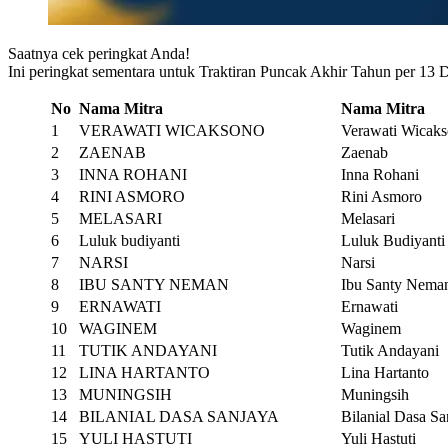
Saatnya cek peringkat Anda!
Ini peringkat sementara untuk Traktiran Puncak Akhir Tahun per 13
No
Nama Mitra
Nama Mitra
1
VERAWATI WICAKSONO
Verawati Wicak
2
ZAENAB
Zaenab
3
INNA ROHANI
Inna Rohani
4
RINI ASMORO
Rini Asmoro
5
MELASARI
Melasari
6
Luluk budiyanti
Luluk Budiyanti
7
NARSI
Narsi
8
IBU SANTY NEMAN
Ibu Santy Nema
9
ERNAWATI
Ernawati
10
WAGINEM
Waginem
11
TUTIK ANDAYANI
Tutik Andayani
12
LINA HARTANTO
Lina Hartanto
13
MUNINGSIH
Muningsih
14
BILANIAL DASA SANJAYA
Bilanial Dasa Sa
15
YULI HASTUTI
Yuli Hastuti