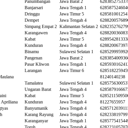
Panumbangan
Jawa Barat 2
628385275337
Banjarsari
Jawa Tengah 1
628587524604
Dringgu
Jawa Timur 5
628581001254
Dempet
Jawa Tengah 4
628820057689
Simpang Empat 2
Kalimantan Selatan 2
628235276279
Karangawen
Jawa Tengah 4
628820036083
Kabat
Jawa Timur 5
628954281333
Kunduran
Jawa Tengah 4
628820067397
Binamu
Sulawesi Selatan 1
628529995992
Pangenan
Jawa Barat 2
628385400936
Pasar Kliwon
Jawa Tengah 1
628593016241
Larangan
Jawa Timur 6
628518225945
Maulana
81240140238
Tamalatea
Sulawesi Selatan 1
628575630053
Ungaran Barat
Jawa Tengah 4
628587916667
aini
Kabat
Jawa Timur 5
628521150950
 Apriliana
Kunduran
Jawa Tengah 4
81227655957
tyas
Banyumanik
Jawa Tengah 4
628571203911
oh
Karang Rayung
Jawa Tengah 4
628233819799
Karanganyar
Jawa Tengah 1
628577541544
Toroh
Jawa Tengah 4
628223105707