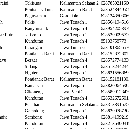
raini
Takisung
Kalimantan Selatan 2
628785021166
Pontianak Timur
Kalimantan Barat
628524844055
Paguyaman
Gorontalo
628124350306
ah
Pakis
Jawa Tengah 1
628564194516
Banyumanik
Jawa Tengah 4
628954205397
r Putri
Jatisrono
Jawa Tengah 1
628520009572
Kunduran
Jawa Tengah 4
85133758773
h
Larangan
Jawa Timur 6
628191365557
Pontianak Barat
Kalimantan Barat
628152872807
hayu
Bergas
Jawa Tengah 4
628572774133
Sulang
Jawa Tengah 4
628518234234
ah
Nguter
Jawa Tengah 1
628821556869
Pontianak Barat
Kalimantan Barat
628152181130
Banjarsari
Jawa Tengah 1
628820064590
Cikoneng
Jawa Barat 2
628589912343
Kunduran
Jawa Tengah 4
628532672501
Pelaihari
Kalimantan Selatan 2
628313891575
Gemolong
Jawa Tengah 1
628820078730
nita
Sambong
Jawa Tengah 4
628814199219
Kunduran
Jawa Tengah 4
628213639031