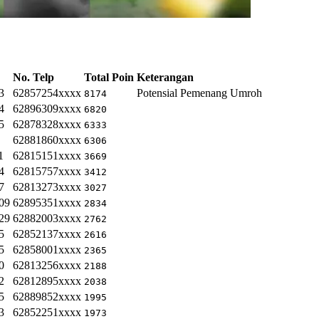
No. Telp
Total Poin
Keterangan
3
62857254xxxx
Potensial Pemenang Umroh
8174
4
62896309xxxx
6820
5
62878328xxxx
6333
62881860xxxx
6306
1
62815151xxxx
3669
4
62815757xxxx
3412
7
62813273xxxx
3027
09
62895351xxxx
2834
29
62882003xxxx
2762
5
62852137xxxx
2616
5
62858001xxxx
2365
0
62813256xxxx
2188
2
62812895xxxx
2038
5
62889852xxxx
1995
3
62852251xxxx
1973