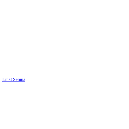
Promo
Mulai Investasi Pertama & Nikmati Bonus Pulsa
hingga Rp10.000!
Lihat Semua