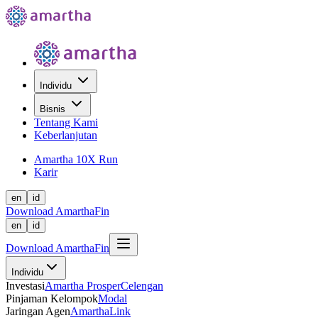
Individu
Bisnis
Tentang Kami
Keberlanjutan
Amartha 10X Run
Karir
en
id
Download AmarthaFin
en
id
Download AmarthaFin
Individu
Investasi
Amartha Prosper
Celengan
Pinjaman Kelompok
Modal
Jaringan Agen
AmarthaLink