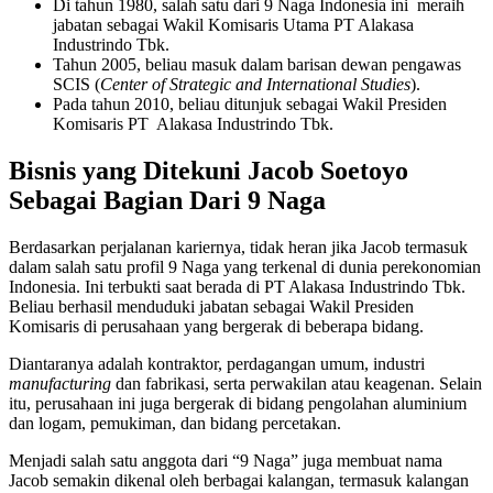
Di tahun 1980, salah satu dari 9 Naga Indonesia ini meraih
jabatan sebagai Wakil Komisaris Utama PT Alakasa
Industrindo Tbk.
Tahun 2005, beliau masuk dalam barisan dewan pengawas
SCIS (
Center of Strategic and International Studies
).
Pada tahun 2010, beliau ditunjuk sebagai Wakil Presiden
Komisaris PT Alakasa Industrindo Tbk.
Bisnis yang Ditekuni Jacob Soetoyo
Sebagai Bagian Dari 9 Naga
Berdasarkan perjalanan kariernya, tidak heran jika Jacob termasuk
dalam salah satu profil 9 Naga yang terkenal di dunia perekonomian
Indonesia. Ini terbukti saat berada di PT Alakasa Industrindo Tbk.
Beliau berhasil menduduki jabatan sebagai Wakil Presiden
Komisaris di perusahaan yang bergerak di beberapa bidang.
Diantaranya adalah kontraktor, perdagangan umum, industri
manufacturing
dan fabrikasi, serta perwakilan atau keagenan. Selain
itu, perusahaan ini juga bergerak di bidang pengolahan aluminium
dan logam, pemukiman, dan bidang percetakan.
Menjadi salah satu anggota dari “9 Naga” juga membuat nama
Jacob semakin dikenal oleh berbagai kalangan, termasuk kalangan