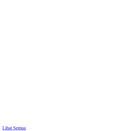
Produk & Layanan
P
Proteksi Keluarga: Cara Melindungi Keuangan
Keluarga dari Risiko Tak Terduga
Lihat Semua