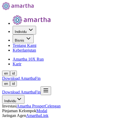
Individu
Bisnis
Tentang Kami
Keberlanjutan
Amartha 10X Run
Karir
en
id
Download AmarthaFin
en
id
Download AmarthaFin
Individu
Investasi
Amartha Prosper
Celengan
Pinjaman Kelompok
Modal
Jaringan Agen
AmarthaLink