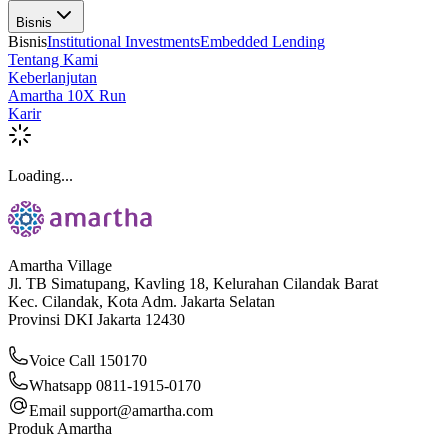
Bisnis
Bisnis
Institutional Investments
Embedded Lending
Tentang Kami
Keberlanjutan
Amartha 10X Run
Karir
Loading...
Amartha Village
Jl. TB Simatupang, Kavling 18, Kelurahan Cilandak Barat
Kec. Cilandak, Kota Adm. Jakarta Selatan
Provinsi DKI Jakarta 12430
Voice Call 150170
Whatsapp 0811-1915-0170
Email
support@amartha.com
Produk Amartha