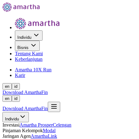
Individu
Bisnis
Tentang Kami
Keberlanjutan
Amartha 10X Run
Karir
en
id
Download AmarthaFin
en
id
Download AmarthaFin
Individu
Investasi
Amartha Prosper
Celengan
Pinjaman Kelompok
Modal
Jaringan Agen
AmarthaLink