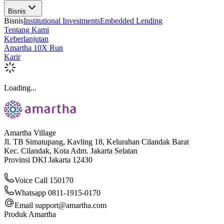
Bisnis
Bisnis
Institutional Investments
Embedded Lending
Tentang Kami
Keberlanjutan
Amartha 10X Run
Karir
Loading...
Amartha Village
Jl. TB Simatupang, Kavling 18, Kelurahan Cilandak Barat
Kec. Cilandak, Kota Adm. Jakarta Selatan
Provinsi DKI Jakarta 12430
Voice Call 150170
Whatsapp 0811-1915-0170
Email
support@amartha.com
Produk Amartha