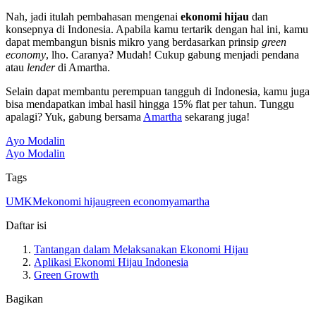
Nah, jadi itulah pembahasan mengenai
ekonomi hijau
dan
konsepnya di Indonesia. Apabila kamu tertarik dengan hal ini, kamu
dapat membangun bisnis mikro yang berdasarkan prinsip
green
economy
, lho. Caranya? Mudah! Cukup gabung menjadi pendana
atau
lender
di Amartha.
Selain dapat membantu perempuan tangguh di Indonesia, kamu juga
bisa mendapatkan imbal hasil hingga 15% flat per tahun. Tunggu
apalagi? Yuk, gabung bersama
Amartha
sekarang juga!
Ayo Modalin
Ayo Modalin
Tags
UMKM
ekonomi hijau
green economy
amartha
Daftar isi
Tantangan dalam Melaksanakan Ekonomi Hijau
Aplikasi Ekonomi Hijau Indonesia
Green Growth
Bagikan