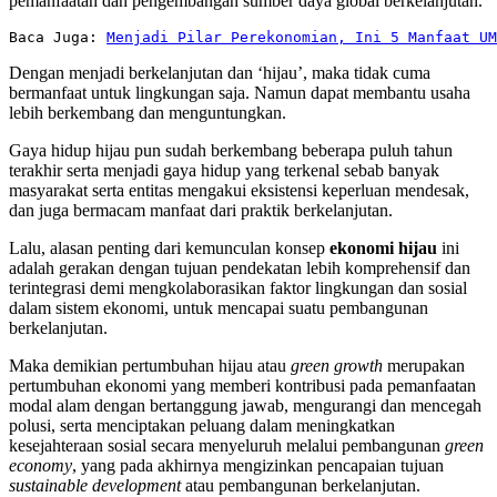
pemanfaatan dan pengembangan sumber daya global berkelanjutan.
Baca Juga: 
Menjadi Pilar Perekonomian, Ini 5 Manfaat UM
Dengan menjadi berkelanjutan dan ‘hijau’, maka tidak cuma
bermanfaat untuk lingkungan saja. Namun dapat membantu usaha
lebih berkembang dan menguntungkan.
Gaya hidup hijau pun sudah berkembang beberapa puluh tahun
terakhir serta menjadi gaya hidup yang terkenal sebab banyak
masyarakat serta entitas mengakui eksistensi keperluan mendesak,
dan juga bermacam manfaat dari praktik berkelanjutan.
Lalu, alasan penting dari kemunculan konsep
ekonomi hijau
ini
adalah gerakan dengan tujuan pendekatan lebih komprehensif dan
terintegrasi demi mengkolaborasikan faktor lingkungan dan sosial
dalam sistem ekonomi, untuk mencapai suatu pembangunan
berkelanjutan.
Maka demikian pertumbuhan hijau atau
green growth
merupakan
pertumbuhan ekonomi yang memberi kontribusi pada pemanfaatan
modal alam dengan bertanggung jawab, mengurangi dan mencegah
polusi, serta menciptakan peluang dalam meningkatkan
kesejahteraan sosial secara menyeluruh melalui pembangunan
green
economy
, yang pada akhirnya mengizinkan pencapaian tujuan
sustainable development
atau pembangunan berkelanjutan.