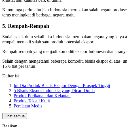
khasiat dan kualitas baik di dunia.
Kamu juga perlu tahu jika Indonesia merupakan salah negara produsen
terus meningkat di berbagai negara maju.
5. Rempah-Rempah
Sudah sejak dulu sekali jika Indonesia merupakan negara yang kaya 
rempah menjadi salah satu produk potensial ekspor.
Rempah-rempah yang menjadi komoditi ekspor Indonesia diantaranya 
Selain dengan mengetahui beberapa komoditi bisnis ekspor di atas, u
15% flat per tahun!
Daftar isi
Ini Dia Produk Bisnis Ekspor Dengan Prospek Tinggi
5 Bisnis Ekspor Indonesia yang Dicari Dunia
Produk Perikanan dan Kelautan
Produk Tekstil Kulit
Peralatan Medis
Lihat semua
Bagikan