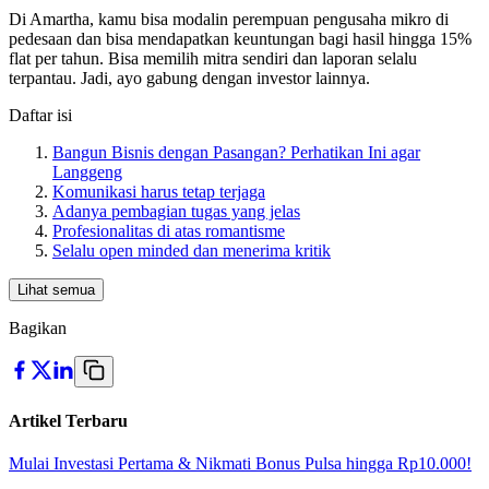
Di Amartha, kamu bisa modalin perempuan pengusaha mikro di
pedesaan dan bisa mendapatkan keuntungan bagi hasil hingga 15%
flat per tahun. Bisa memilih mitra sendiri dan laporan selalu
terpantau. Jadi, ayo gabung dengan investor lainnya.
Daftar isi
Bangun Bisnis dengan Pasangan? Perhatikan Ini agar
Langgeng
Komunikasi harus tetap terjaga
Adanya pembagian tugas yang jelas
Profesionalitas di atas romantisme
Selalu open minded dan menerima kritik
Lihat semua
Bagikan
Artikel Terbaru
Mulai Investasi Pertama & Nikmati Bonus Pulsa hingga Rp10.000!