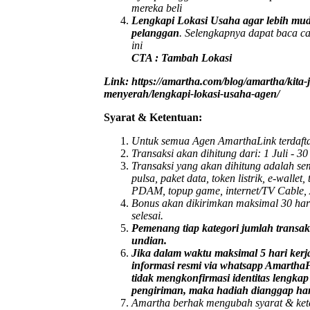
mereka beli
Lengkapi Lokasi Usaha agar lebih mu
pelanggan
. Selengkapnya dapat baca car
ini
CTA : Tambah Lokasi
Link: https://amartha.com/blog/amartha/kita-
menyerah/lengkapi-lokasi-usaha-agen/
Syarat & Ketentuan:
Untuk semua Agen AmarthaLink terdafta
Transaksi akan dihitung dari: 1 Juli - 3
Transaksi yang akan dihitung adalah s
pulsa, paket data, token listrik, e-wallet,
PDAM, topup game, internet/TV Cable,
Bonus akan dikirimkan maksimal 30 hari
selesai.
Pemenang tiap kategori jumlah transak
undian.
Jika dalam waktu maksimal 5 hari kerj
informasi resmi via whatsapp Amarth
tidak mengkonfirmasi identitas lengka
pengiriman, maka hadiah dianggap ha
Amartha berhak mengubah syarat & ket