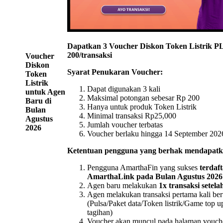
Dapatkan 3 Voucher Diskon Token Listrik PL
200/transaksi
Voucher
Diskon
Syarat Penukaran Voucher:
Token
Listrik
Dapat digunakan 3 kali
untuk Agen
Maksimal potongan sebesar Rp 200
Baru di
Hanya untuk produk Token Listrik
Bulan
Minimal transaksi Rp25,000
Agustus
Jumlah voucher terbatas
2026
Voucher berlaku hingga 14 September 202
Ketentuan pengguna yang berhak mendapatk
Pengguna AmarthaFin yang sukses
terdaf
AmarthaLink pada Bulan Agustus 2026
Agen baru melakukan
1x transaksi setelah
Agen melakukan transaksi pertama kali b
(Pulsa/Paket data/Token listrik/Game top u
tagihan)
Voucher akan muncul pada halaman vouche