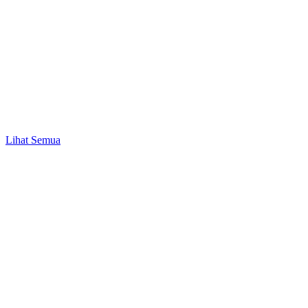
Agen
Fitur Baru AmarthaFin: Simpan Pelanggan ke
Daftar Favorit Bikin Transaksi Jadi Lebih Cepat!
Lihat Semua