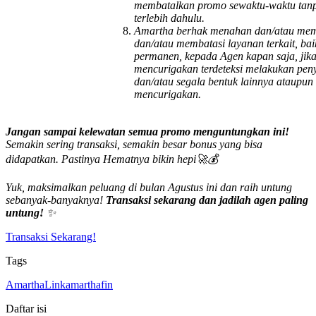
membatalkan promo sewaktu-waktu tan
terlebih dahulu.
Amartha berhak menahan dan/atau mem
dan/atau membatasi layanan terkait, ba
permanen, kepada Agen kapan saja, jik
mencurigakan terdeteksi melakukan pen
dan/atau segala bentuk lainnya ataupun 
mencurigakan.
Jangan sampai kelewatan semua promo menguntungkan ini!
Semakin sering transaksi, semakin besar bonus yang bisa
didapatkan. Pastinya Hematnya bikin hepi🚀💰
Yuk, maksimalkan peluang di bulan Agustus ini dan raih untung
sebanyak-banyaknya!
Transaksi sekarang dan jadilah agen paling
untung!
✨
Transaksi Sekarang!
Tags
AmarthaLink
amarthafin
Daftar isi