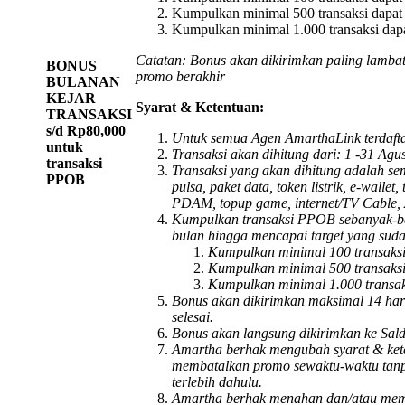
Kumpulkan minimal 500 transaksi dapat
Kumpulkan minimal 1.000 transaksi dap
Catatan: Bonus akan dikirimkan paling lamba
BONUS
promo berakhir
BULANAN
KEJAR
Syarat & Ketentuan:
TRANSAKSI
s/d Rp80,000
Untuk semua Agen AmarthaLink terdafta
untuk
Transaksi akan dihitung dari: 1 -31 Agu
transaksi
Transaksi yang akan dihitung adalah s
PPOB
pulsa, paket data, token listrik, e-wallet,
PDAM, topup game, internet/TV Cable,
Kumpulkan transaksi PPOB sebanyak-b
bulan hingga mencapai target yang suda
Kumpulkan minimal 100 transaksi
Kumpulkan minimal 500 transaksi
Kumpulkan minimal 1.000 transak
Bonus akan dikirimkan maksimal 14 hari
selesai.
Bonus akan langsung dikirimkan ke Sald
Amartha berhak mengubah syarat & ket
membatalkan promo sewaktu-waktu tan
terlebih dahulu.
Amartha berhak menahan dan/atau mem