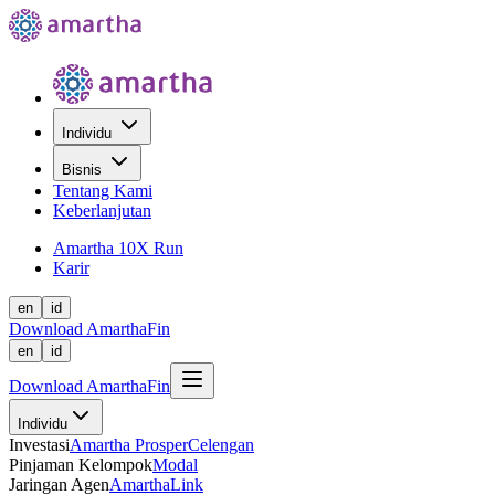
Individu
Bisnis
Tentang Kami
Keberlanjutan
Amartha 10X Run
Karir
en
id
Download AmarthaFin
en
id
Download AmarthaFin
Individu
Investasi
Amartha Prosper
Celengan
Pinjaman Kelompok
Modal
Jaringan Agen
AmarthaLink