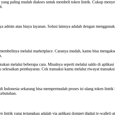
 yang paling mudah diakses untuk membeli token listrik. Cukup menyebu
t.
iaya admin atau biaya layanan. Solusi lainnya adalah dengan mengguna
sa membelinya melalui marketplace. Caranya mudah, kamu bisa mengak
n.
kan melalui beberapa cara. Misalnya seperti melalui saldo di aplikasi te
 selesaikan pembayaran. Cek transaksi kamu melalui riwayat transaksi
 di Indonesia sekarang bisa mempermudah proses isi ulang token listrik
kebutuhan.
 listrik yang terjangkau adalah via aplikasi dompet digital (e-wallet) a