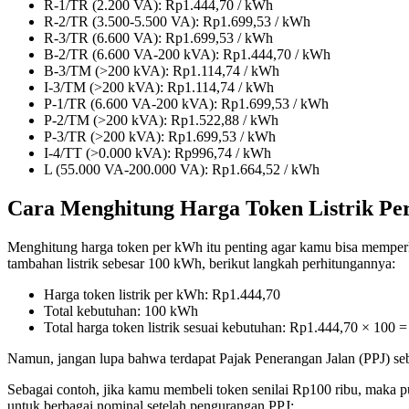
R-1/TR (2.200 VA): Rp1.444,70 / kWh
R-2/TR (3.500-5.500 VA): Rp1.699,53 / kWh
R-3/TR (6.600 VA): Rp1.699,53 / kWh
B-2/TR (6.600 VA-200 kVA): Rp1.444,70 / kWh
B-3/TM (>200 kVA): Rp1.114,74 / kWh
I-3/TM (>200 kVA): Rp1.114,74 / kWh
P-1/TR (6.600 VA-200 kVA): Rp1.699,53 / kWh
P-2/TM (>200 kVA): Rp1.522,88 / kWh
P-3/TR (>200 kVA): Rp1.699,53 / kWh
I-4/TT (>0.000 kVA): Rp996,74 / kWh
L (55.000 VA-200.000 VA): Rp1.664,52 / kWh
Cara Menghitung Harga Token Listrik P
Menghitung harga token per kWh itu penting agar kamu bisa mempe
tambahan listrik sebesar 100 kWh, berikut langkah perhitungannya:
Harga token listrik per kWh: Rp1.444,70
Total kebutuhan: 100 kWh
Total harga token listrik sesuai kebutuhan: Rp1.444,70 × 100
Namun, jangan lupa bahwa terdapat Pajak Penerangan Jalan (PPJ) sebesa
Sebagai contoh, jika kamu membeli token senilai Rp100 ribu, maka pul
untuk berbagai nominal setelah pengurangan PPJ: