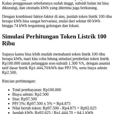
Kalau penggunaan sebelumnya sudah tinggi, subsidi bulan ini bisa
dikurangi, dan otomatis kWh yang diterima juga berkurang.
Dengan kombinasi faktor-faktor di atas, jumlah token listrik 100 ribu
berapa kWh bisa sangat bervariasi, mulai dari sekitar 60 kWh
hingga 74 kWh tergantung golongan dan lokasi.
Simulasi Perhitungan Token Listrik 100
Ribu
Supaya kamu bisa lebih mudah memahami token listrik 100 ribu
berapa kWh, mari kita coba hitung simulasi pembelian token listrik
Rp100.000 untuk pelanggan non-subsidi 1.300 VA, dengan asumsi
tarif dasar listrik Rp1.444,70/kWh dan PPJ 5%, serta biaya admin
Rp2.500.
Rincian perhitungan:
Total pembayaran: Rp100.000
Biaya admin: Rp2.500
Sisa: Rp97.500
PPJ 5%: Rp97.500 x 5% = Rp4.875
Nilai bersih token: Rp97.500 - Rp4.875 = Rp92.625
Jumlah kWh: Rp92.625 / Rp1.444,70 = 64,1 kWh