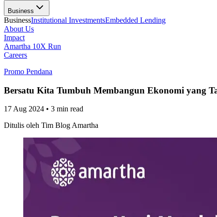
Business
Business
Institutional Investments
Embedded Lending
About Us
Impact
Amartha 10X Run
Careers
Promo Pendana
Bersatu Kita Tumbuh Membangun Ekonomi yang T
17 Aug 2024
•
3 min read
Ditulis oleh
Tim Blog Amartha