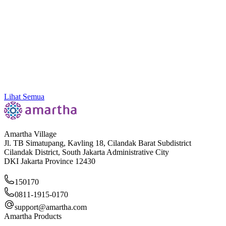
Go Faster. Go Beyond. Grow Further: Bersama Amar
Lihat Semua
Amartha Village
Jl. TB Simatupang, Kavling 18, Cilandak Barat Subdistrict
Cilandak District, South Jakarta Administrative City
DKI Jakarta Province 12430
150170
0811-1915-0170
support@amartha.com
Amartha Products