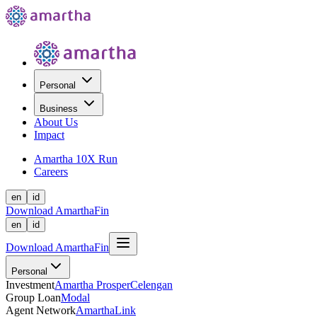
Personal
Business
About Us
Impact
Amartha 10X Run
Careers
en
id
Download AmarthaFin
en
id
Download AmarthaFin
Personal
Investment
Amartha Prosper
Celengan
Group Loan
Modal
Agent Network
AmarthaLink