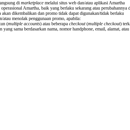
langsung di
marketplace
melalui situs web dan/atau aplikasi Amartha
 operasional Amartha, baik yang berlaku sekarang atau perubahannya 
a akan dikembalikan dan promo tidak dapat digunakan/tidak berlaku
n/atau menolak penggunaan promo, apabila:
un (
multiple accounts
) atau beberapa
checkout
(
multiple checkout
) ter
 yang sama berdasarkan nama, nomor handphone, email, alamat, atau i