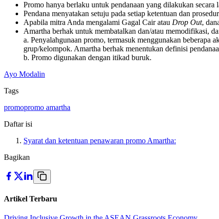
Promo hanya berlaku untuk pendanaan yang dilakukan secara 
Pendana menyatakan setuju pada setiap ketentuan dan prosedur
Apabila mitra Anda mengalami Gagal Cair atau
Drop Out
, dan
Amartha berhak untuk membatalkan dan/atau memodifikasi, da
a. Penyalahgunaan promo, termasuk menggunakan beberapa ak
grup/kelompok. Amartha berhak menentukan definisi pendanaan
b. Promo digunakan dengan itikad buruk.
Ayo Modalin
Tags
promo
promo amartha
Daftar isi
Syarat dan ketentuan penawaran promo Amartha:
Bagikan
Artikel Terbaru
Driving Inclusive Growth in the ASEAN Grassroots Economy