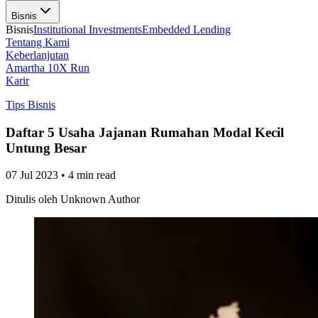
Bisnis
Bisnis
Institutional Investments
Embedded Lending
Tentang Kami
Keberlanjutan
Amartha 10X Run
Karir
Tips Bisnis
Daftar 5 Usaha Jajanan Rumahan Modal Kecil
Untung Besar
07 Jul 2023
•
4 min read
Ditulis oleh
Unknown Author