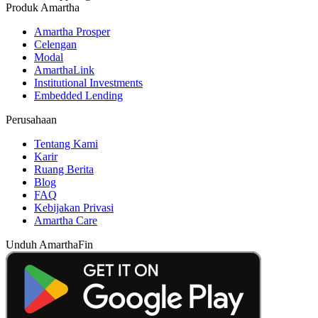
Produk Amartha
Amartha Prosper
Celengan
Modal
AmarthaLink
Institutional Investments
Embedded Lending
Perusahaan
Tentang Kami
Karir
Ruang Berita
Blog
FAQ
Kebijakan Privasi
Amartha Care
Unduh AmarthaFin