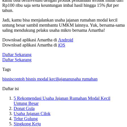
kamu bisa berinvestasi dengan produk pendanaan terbaik mulai dari
Rp100 ribu saja serta keuntungan imbal hasil hingga 15%
flat
per
tahun.
Jadi, kamu bisa menjalankan usaha jajanan rumahan modal kecil
untung besar sambil membantu UMKM lainnya. Yuk, bersama-sama
saling mendukung pelaku usaha mikro bersama Amartha!
Download aplikasi Amartha di
Android
Download aplikasi Amartha di
iOS
Daftar Sekarang
Daftar Sekarang
Tags
bisnis
contoh bisnis modal kecil
jajanan
usaha rumahan
Daftar isi
5 Rekomendasi Usaha Jajanan Rumahan Modal Kecil
Untung Besar
Donat Gula
Usaha Jajanan Cilok
Telur Gulung
Singkong Keju