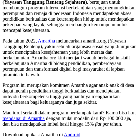
(Yayasan Tanggung Renteng Sejahtera)
, bertujuan untuk
membangun program intervensi berkelanjutan yang memungkinkan
perempuan dan remaja di pedesaan Indonesia mendapatkan akses
pendidikan berkualitas dan keterampilan hidup untuk mendapatkan
pekerjaan yang layak, sehingga membangun kemampuan untuk
mencapai kesejahteraan.
Pada tahun 2022,
Amartha
meluncurkan amartha.org (Yayasan
Tanggung Renteng), yakni sebuah organisasi sosial yang ditunjukan
untuk menciptakan kesejahteraan yang lebih merata dan
berkelanjutan. Amartha.org kini menjadi wadah berbagai inisiatif
berkelanjutan Amartha di bidang pendidikan, pemberdayaan
perempuan dan transformasi digital bagi masyarakat di lapisan
piramida terbawah.
Program ini merupakan komitmen Amartha agar anak-anak di desa
dapat meraih pendidikan tinggi berkualitas dan menciptakan
individu berkompetensi tinggi yang nantinya menghadirkan
kesejahteraan bagi keluarganya dan juga sekitar.
Mau turut serta di dalam program berdampak kami? Kamu bisa ikut
mendanai di Amartha
dengan mulai modalin dari Rp 100.000 aja,
dan bisa mendapatkan imbal hasil hingga 15%
flat
per tahun.
Download aplikasi Amartha di
Android