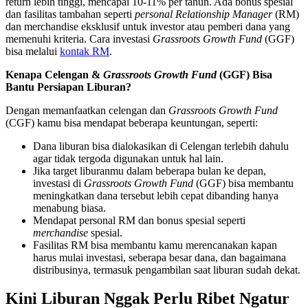
return lebih tinggi, mencapai 10-11% per tahun. Ada bonus spesial
dan fasilitas tambahan seperti
personal Relationship Manager
(RM)
dan merchandise eksklusif untuk investor atau pemberi dana yang
memenuhi kriteria. Cara investasi
Grassroots Growth Fund
(GGF)
bisa melalui
kontak RM
.
Kenapa Celengan &
Grassroots Growth Fund
(GGF) Bisa
Bantu Persiapan Liburan?
Dengan memanfaatkan celengan dan
Grassroots Growth Fund
(CGF) kamu bisa mendapat beberapa keuntungan, seperti:
Dana liburan bisa dialokasikan di Celengan terlebih dahulu
agar tidak tergoda digunakan untuk hal lain.
Jika target liburanmu dalam beberapa bulan ke depan,
investasi di
Grassroots Growth Fund
(GGF) bisa membantu
meningkatkan dana tersebut lebih cepat dibanding hanya
menabung biasa.
Mendapat personal RM dan bonus spesial seperti
merchandise
spesial.
Fasilitas RM bisa membantu kamu merencanakan kapan
harus mulai investasi, seberapa besar dana, dan bagaimana
distribusinya, termasuk pengambilan saat liburan sudah dekat.
Kini Liburan Nggak Perlu Ribet Ngatur