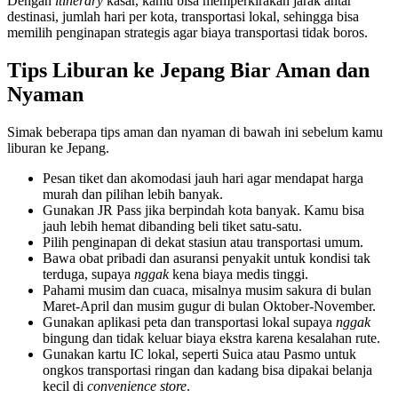
Dengan
itinerary
kasar, kamu bisa memperkirakan jarak antar
destinasi, jumlah hari per kota, transportasi lokal, sehingga bisa
memilih penginapan strategis agar biaya transportasi tidak boros.
Tips Liburan ke Jepang Biar Aman dan
Nyaman
Simak beberapa tips aman dan nyaman di bawah ini sebelum kamu
liburan ke Jepang.
Pesan tiket dan akomodasi jauh hari agar mendapat harga
murah dan pilihan lebih banyak.
Gunakan JR Pass jika berpindah kota banyak. Kamu bisa
jauh lebih hemat dibanding beli tiket satu-satu.
Pilih penginapan di dekat stasiun atau transportasi umum.
Bawa obat pribadi dan asuransi penyakit untuk kondisi tak
terduga, supaya
nggak
kena biaya medis tinggi.
Pahami musim dan cuaca, misalnya musim sakura di bulan
Maret-April dan musim gugur di bulan Oktober-November.
Gunakan aplikasi peta dan transportasi lokal supaya
nggak
bingung dan tidak keluar biaya ekstra karena kesalahan rute.
Gunakan kartu IC lokal, seperti Suica atau Pasmo untuk
ongkos transportasi ringan dan kadang bisa dipakai belanja
kecil di
convenience store
.