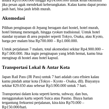
antara Rp10.000.000 hingga Rp14.000.000 untuk kelas ekonomi
jika pesan agak mendekati keberangkatan. Kalau kamu dapat promo
jauh hari, bisa jauh lebih murah.
Akomodasi
Pilihan penginapan di Jepang beragam dari hostel, hotel murah,
hotel bintang menengah, hingga
ryokan
tradisional. Untuk hotel
standar nyaman di area populer seperti Tokyo, Osaka, atau Kyoto,
harga per malam bisa Rp700.000 – Rp1.000.000.
Untuk perjalanan 7 malam, total akomodasi sekitar Rp4.900.000 –
Rp7.000.000. Jika ingin penginapan yang lebih hemat, kamu bisa
menginap di hostel atau hotel kapsul.
Transportasi Lokal & Antar Kota
Japan Rail Pass (JR Pass) untuk 7 hari adalah cara efisien kalau
kamu pindah antar kota (Tokyo - Kyoto - Osaka, dll). Biayanya
sekitar ¥29.650 atau sebesar Rp3.900.000 untuk 7 hari.
Transportasi dalam kota seperti kereta, subway, dan bus,
menggunakan kartu seperti Suica atau Pasmo. Biaya harian
tergantung frekuensi perjalanan, kira-kira Rp70.000 –
Rp150.000/hari.