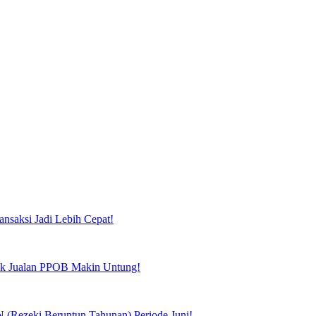
ansaksi Jadi Lebih Cepat!
tuk Jualan PPOB Makin Untung!
(Rezeki Beruntun Tahunan) Periode Juni!