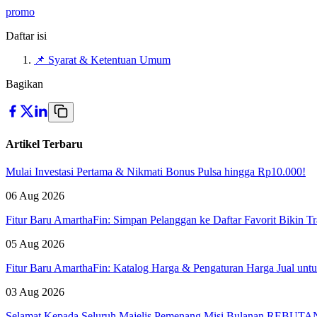
promo
Daftar isi
📌 Syarat & Ketentuan Umum
Bagikan
Artikel Terbaru
Mulai Investasi Pertama & Nikmati Bonus Pulsa hingga Rp10.000!
06 Aug 2026
Fitur Baru AmarthaFin: Simpan Pelanggan ke Daftar Favorit Bikin Tr
05 Aug 2026
Fitur Baru AmarthaFin: Katalog Harga & Pengaturan Harga Jual un
03 Aug 2026
Selamat Kepada Seluruh Majelis Pemenang Misi Bulanan REBUTAN 