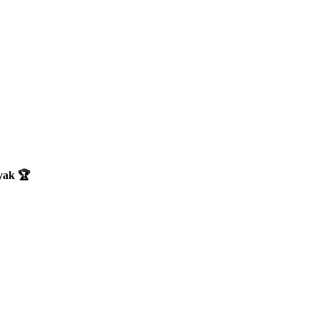
yak 🏆