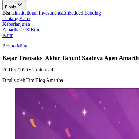
Bisnis
Bisnis
Institutional Investments
Embedded Lending
Tentang Kami
Keberlanjutan
Amartha 10X Run
Karir
Promo Mitra
Kejar Transaksi Akhir Tahun! Saatnya Agen Amart
26 Dec 2025
•
2 min read
Ditulis oleh
Tim Blog Amartha