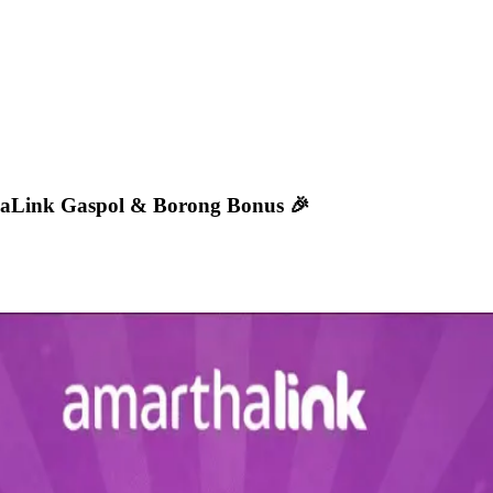
haLink Gaspol & Borong Bonus 🎉