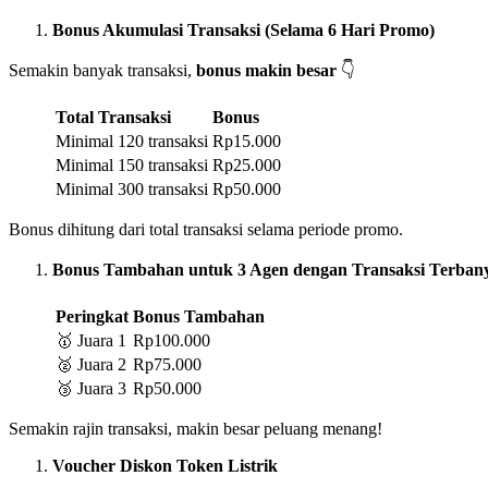
Bonus Akumulasi Transaksi (Selama 6 Hari Promo)
Semakin banyak transaksi,
bonus makin besar
👇
Total Transaksi
Bonus
Minimal 120 transaksi
Rp15.000
Minimal 150 transaksi
Rp25.000
Minimal 300 transaksi
Rp50.000
Bonus dihitung dari total transaksi selama periode promo.
Bonus Tambahan untuk 3 Agen dengan Transaksi Terban
Peringkat
Bonus Tambahan
🥇 Juara 1
Rp100.000
🥈 Juara 2
Rp75.000
🥉 Juara 3
Rp50.000
Semakin rajin transaksi, makin besar peluang menang!
Voucher Diskon Token Listrik