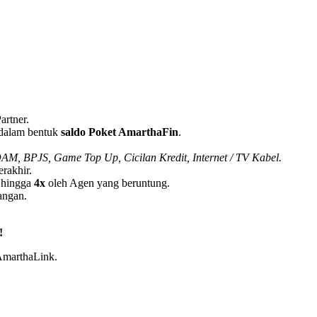
artner.
 dalam bentuk
saldo Poket AmarthaFin
.
PDAM, BPJS, Game Top Up, Cicilan Kredit, Internet / TV Kabel.
rakhir.
r hingga
4x
oleh Agen yang beruntung.
angan.
!
 AmarthaLink.