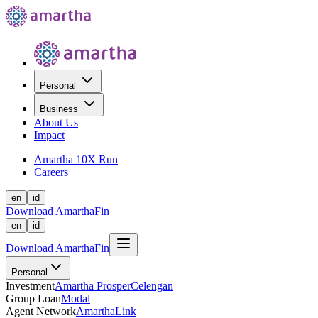
Personal
Business
About Us
Impact
Amartha 10X Run
Careers
en
id
Download AmarthaFin
en
id
Download AmarthaFin
Personal
Investment
Amartha Prosper
Celengan
Group Loan
Modal
Agent Network
AmarthaLink