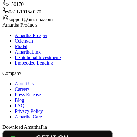
150170
0811-1915-0170
support@amartha.com
Amartha Products
Amartha Prosper
Celengan
Modal
AmarthaLink
Institutional Investments
Embedded Lending
Company
About Us
Careers
Press Release
Blog
FAQ
Privacy Policy
Amartha Care
Download AmarthaFin