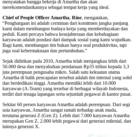
menyatakan bangga bekerja di Amartha dan akan
merekomendasikannya sebagai tempat kerja yang ideal.
Chief of People Officer Amartha
,
Rine
, mengatakan,
“Penghargaan ini adalah cerminan dari komitmen jangka panjang
kami dalam membangun budaya kerja yang memberdayakan dan
peduli. Kami percaya bahwa kesejahteraan dan kebahagiaan
karyawan adalah pondasi dari dampak sosial yang kami wujudkan.
Bagi kami, membangun tim bukan hanya soal produktivitas, tapi
juga soal kebermaknaan dan pertumbuhan.”
Sejak didirikan pada 2010, Amartha telah menjangkau lebih dari
50.000 desa dan menyalurkan pendanaan Rp35 triliun kepada 3,3
juta perempuan pengusaha mikro. Salah satu kekuatan utama
Amartha di balik pencapaian tersebut adalah tim internal yang solid
dan berdedikasi tinggi. Amartha memiliki lebih dari 10.000
karyawan (A-Team) yang tersebar di berbagai wilayah Indonesia,
terdiri dari tenaga lapangan serta sejumlah pegawai di kantor pusat.
Sekitar 60 persen karyawan Amartha adalah perempuan. Dari segi
usia karyawan, Amartha sangat ramah terhadap anak muda,
terutama generasi Z (Gen Z). Lebih dari 7.000 karyawan Amartha
merupakan Gen Z, 2.000 lebih pegawai dari generasi milenial, dan
lainnya generasi X.