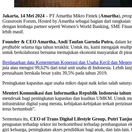
Jakarta, 14 Mei 2024
– PT Amartha Mikro Fintek (
Amartha
),
prosp
Grassroots Forum, Hosted by Amartha sebagai bagian dari rangkaian 
dengan lembaga partner seperti Women’s World Banking, SME Financ
lebih masif.
Founder & CEO Amartha, Andi Taufan Garuda Putra
,
dalam ke
profitable
selama tiga tahun terakhir. Untuk itu, kami mengajak
multip
untuk berkolaborasi bersama memajukan ekonomi masyarakat di pira
Berdasarkan data Kementerian Koperasi dan Usaha Kecil dan Me
juta atau mengisi 99,62% dari total unit usaha di Indonesia. Lebih lanju
perusahaan berskala besar yaitu 39,5% pada tahun 2019.
Peningkatan kapasitas agar usaha mikro dapat naik kelas salah satu
Menteri Komunikasi dan Informatika Republik Indonesia tahun
mendesak bagi peningkatan kapasitas dan kualitas UMKM. Untuk mempe
infrastruktur digital yang merata, kebijakan-kebijakan terkait perizi
terus bertumbuh”.
Sementara itu,
CEO of Trans Digital Lifestyle Group, Putri Tanju
penguatan terhadap sektor ini berkontribusi terhadap pembangunan eko
gizi keluarga, peningkatan akses pendidikan bagi anak, dan lain-lai