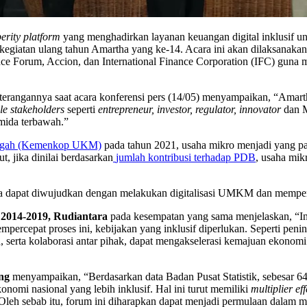
erity platform
yang menghadirkan layanan keuangan digital inklusif 
kegiatan ulang tahun Amartha yang ke-14. Acara ini akan dilaksanaka
e Forum, Accion, dan International Finance Corporation (IFC) guna 
terangannya saat acara konferensi pers (14/05) menyampaikan, “Amart
le stakeholders
seperti
entrepreneur, investor, regulator, innovator
dan
mida terbawah.”
nengah (Kemenkop UKM)
pada tahun 2021, usaha mikro menjadi yang p
t, jika dinilai berdasarkan
jumlah kontribusi terhadap PDB
, usaha mik
nya dapat diwujudkan dengan melakukan digitalisasi UMKM dan memperl
 2014-2019, Rudiantara
pada kesempatan yang sama menjelaskan, “In
rcepat proses ini, kebijakan yang inklusif diperlukan. Seperti peni
nan, serta kolaborasi antar pihak, dapat mengakselerasi kemajuan ekono
ng
menyampaikan, “Berdasarkan data Badan Pusat Statistik, sebesa
nomi nasional yang lebih inklusif. Hal ini turut memiliki
multiplier ef
n. Oleh sebab itu, forum ini diharapkan dapat menjadi permulaan dalam