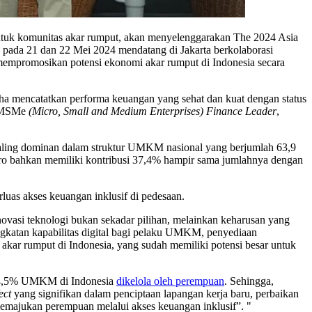
untuk komunitas akar rumput, akan menyelenggarakan The 2024 Asia
n pada 21 dan 22 Mei 2024 mendatang di Jakarta berkolaborasi
mempromosikan potensi ekonomi akar rumput di Indonesia secara
ha mencatatkan performa keuangan yang sehat dan kuat dengan status
 MSMe
(Micro, Small and Medium Enterprises) Finance Leader
,
aling dominan dalam struktur UMKM nasional yang berjumlah 63,9
ro bahkan memiliki kontribusi 37,4% hampir sama jumlahnya dengan
uas akses keuangan inklusif di pedesaan.
ovasi teknologi bukan sekadar pilihan, melainkan keharusan yang
ngkatan kapabilitas digital bagi pelaku UMKM, penyediaan
mi akar rumput di Indonesia, yang sudah memiliki potensi besar untuk
r 64,5% UMKM di Indonesia
dikelola oleh perempuan
. Sehingga,
fect
yang signifikan dalam penciptaan lapangan kerja baru, perbaikan
 memajukan perempuan melalui akses keuangan inklusif”. "