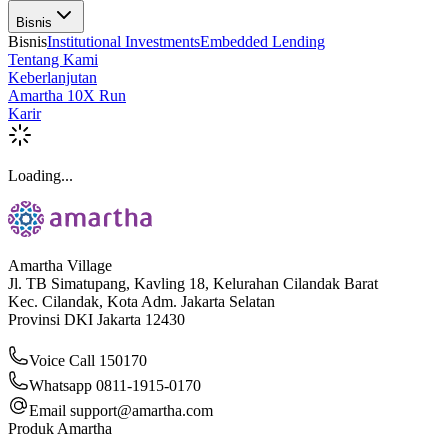
Bisnis
Bisnis
Institutional Investments
Embedded Lending
Tentang Kami
Keberlanjutan
Amartha 10X Run
Karir
Loading...
Amartha Village
Jl. TB Simatupang, Kavling 18, Kelurahan Cilandak Barat
Kec. Cilandak, Kota Adm. Jakarta Selatan
Provinsi DKI Jakarta 12430
Voice Call 150170
Whatsapp 0811-1915-0170
Email
support@amartha.com
Produk Amartha