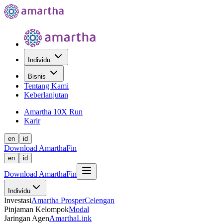
Individu
Bisnis
Tentang Kami
Keberlanjutan
Amartha 10X Run
Karir
en
id
Download AmarthaFin
en
id
Download AmarthaFin
Individu
Investasi
Amartha Prosper
Celengan
Pinjaman Kelompok
Modal
Jaringan Agen
AmarthaLink