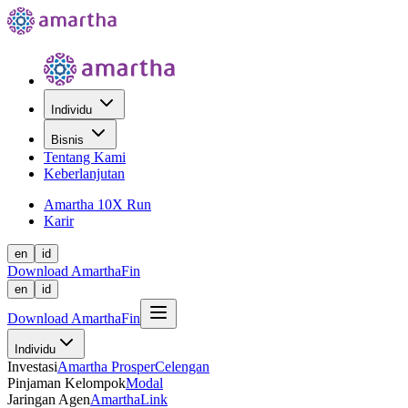
Individu
Bisnis
Tentang Kami
Keberlanjutan
Amartha 10X Run
Karir
en
id
Download AmarthaFin
en
id
Download AmarthaFin
Individu
Investasi
Amartha Prosper
Celengan
Pinjaman Kelompok
Modal
Jaringan Agen
AmarthaLink