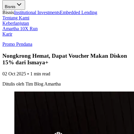
Bisnis
Bisnis
Institutional Investments
Embedded Lending
Tentang Kami
Keberlanjutan
Amartha 10X Run
Karir
Promo Pendana
Nongkrong Hemat, Dapat Voucher Makan Diskon
15% dari Ismaya+
02 Oct 2025
•
1 min read
Ditulis oleh
Tim Blog Amartha