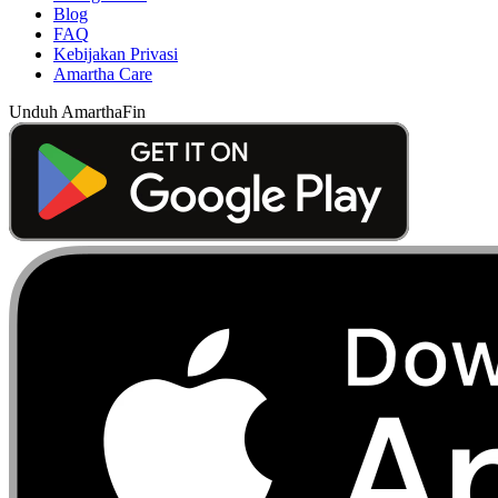
Blog
FAQ
Kebijakan Privasi
Amartha Care
Unduh AmarthaFin