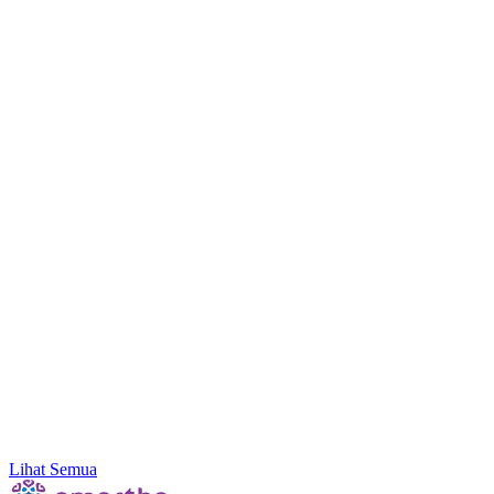
Mulai Investasi Pertama & Nikmati Bonus Pulsa
hingga Rp10.000!
Lihat Semua