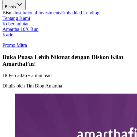
Bisnis
Bisnis
Institutional Investments
Embedded Lending
Tentang Kami
Keberlanjutan
Amartha 10X Run
Karir
Promo Mitra
Buka Puasa Lebih Nikmat dengan Diskon Kilat
AmarthaFin!
18 Feb 2026
•
2 min read
Ditulis oleh
Tim Blog Amartha