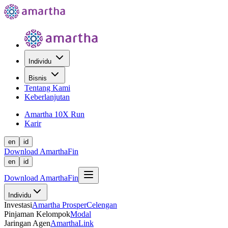
Individu
Bisnis
Tentang Kami
Keberlanjutan
Amartha 10X Run
Karir
en
id
Download AmarthaFin
en
id
Download AmarthaFin
Individu
Investasi
Amartha Prosper
Celengan
Pinjaman Kelompok
Modal
Jaringan Agen
AmarthaLink