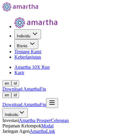
Individu
Bisnis
Tentang Kami
Keberlanjutan
Amartha 10X Run
Karir
en
id
Download AmarthaFin
en
id
Download AmarthaFin
Individu
Investasi
Amartha Prosper
Celengan
Pinjaman Kelompok
Modal
Jaringan Agen
AmarthaLink