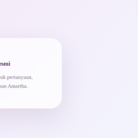
esmi
tuk pertanyaan,
anan Amartha.